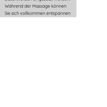
Während der Massage können
Sie sich vollkommen entspannen
und den Alltag hinter sich lassen.
Termine können telefonisch unter
+43 (0) 650 3366200
oder direkt hier gebucht werden:
Termin buchen
Folgen