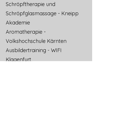
Schröpftherapie und
Schröpfglasmassage - Kneipp
Akademie
Aromatherapie -
Volkshochschule Kärnten
Ausbildertraining - WIFI
Klagenfurt
Bachblütenberatung - Institut für
Naturheilkunde
Kräuterstempelmassage - Institut
für Naturheilkunde
Breuss Massage - Institut für
Naturheilkunde
Rückenschulinstruktor - Institut