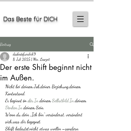
Das Beste für DICH
Beitrag
dasbestefuerdich9
8. Juli 2025
1 Min. Lesezeit
Der erste Shift beginnt nicht
im Außen.
Nicht bei deinem Job,deiner Beziehung,deinem 
Kontostand.
Er beginnt 
in 
dir.
In
 deinem 
Selbstbild.In
 deinem 
Denken.In
 deinem Sein.
Wenn du dein „Ich bin“ veränderst, verändert 
sich,was dir begegnet.
Shift bedeutet:nicht 
etwas wollen
 –sondern 